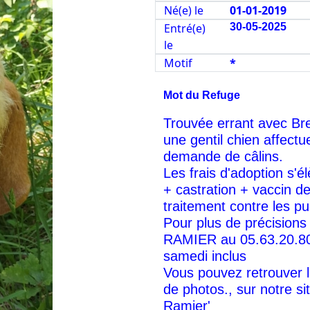
Né(e) le
01-01-2019
Entré(e)
30-05-2025
le
Motif
*
Mot du Refuge
Trouvée errant avec Br
une gentil chien affect
demande de câlins.
Les frais d'adoption s'él
+ castration + vaccin de
traitement contre les pu
Pour plus de précisions 
RAMIER au 05.63.20.80
samedi inclus
Vous pouvez retrouver
de photos., sur notre
Ramier'