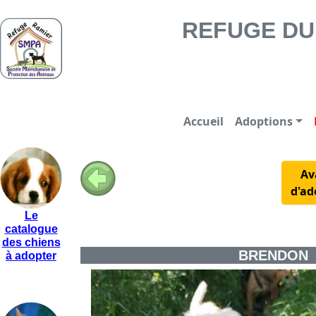
REFUGE DU RAMIER -
REFUGE DU 
Accueil
Adoptions
Av
d'ad
Le
catalogue
des chiens
BRENDON
à adopter