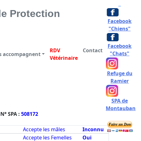
CTION DES ANIMAUX
e Protection
Facebook
"Chiens"
Facebook
RDV
Contact
"Chats"
us accompagnent
Vétérinaire
Refuge du
Ramier
SPA de
Montauban
N° SPA :
508172
Accepte les mâles
Inconnu
Accepte les Femelles
Oui