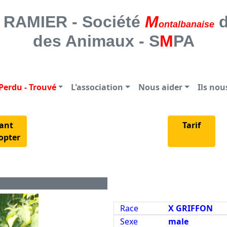
 SOCIETE MONTALBANAISE DE PROTE
RAMIER - Société
M
d
ontalbanaise
des Animaux - S
M
PA
Perdu - Trouvé
L'association
Nous aider
Ils no
ant
Tarif
opter
Race
X GRIFFON
Sexe
male